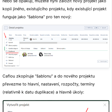
nebo se opakují, můžete nyní založit nový projekt jako
kopii jiného, existujícího projektu, kdy existující projekt
funguje jako "šablona" pro ten nový:​
Caflou zkopíruje "šablonu" a do nového projektu
převezme to hlavní, nastavení, rozpočty, termíny
(relativně k datu duplikace) a hlavně úkoly:​