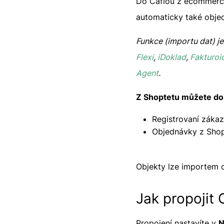
Do Caflou z ecommerce
automaticky také objed
Funkce (importu dat) j
Flexi
,
iDoklad
,
Fakturoi
Agent
.
Z Shoptetu můžete do 
Registrovaní zákaz
Objednávky z Shop
Objekty lze importem d
Jak propojit
Propojení nastavíte v
N