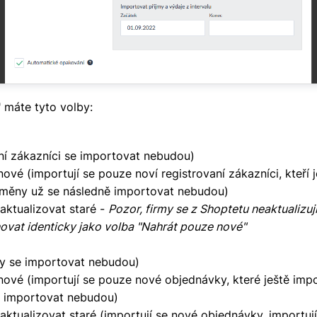
 máte tyto volby:
ní zákazníci se importovat nebudou)
ové (importují se pouze noví registrovaní zákazníci, kteří j
změny už se následně importovat nebudou)
aktualizovat staré -
Pozor, firmy se z Shoptetu neaktualizuj
ovat identicky jako volba "Nahrát pouze nové"
y se importovat nebudou)
ové (importují se pouze nové objednávky, které ještě imp
ě importovat nebudou)
aktualizovat staré (importují se nové objednávky, importuj