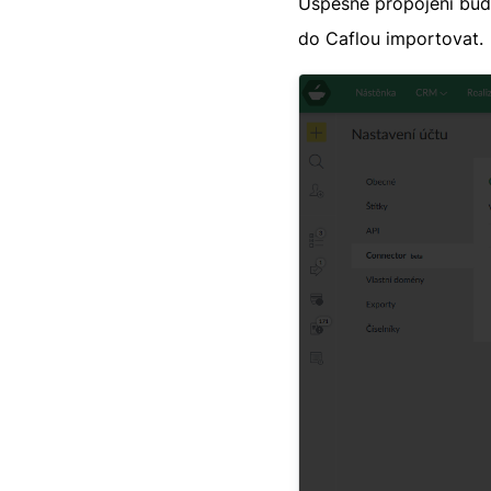
Úspěšné propojení bud
do Caflou importovat.