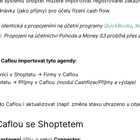
 systému Shoptet můžete importovat registrované zákazní
návky (jako příjmy) pro účely řízení cash flow.
e identická s propojeními na účetní programy
QuickBooks
,
Xe
d
. Propojení na účetnictví Pohoda a Money S3 probíhá přes 
Caflou importovat tyto agendy:
níci v Shoptetu -> Firmy v Caflou
tetu -> Příjmy v Caflou
(modul Cashflow/Příjmy a výdaje)
o Caflou i aktualizovat (např. změna stavu uhrazeno u obj
 Caflou se Shoptetem
astavení
účtu, v sekci
Connector
: