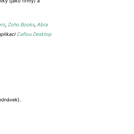
ky (jako firmy) a
ro
,
Zoho Books
,
Abra
aplikaci
Caflou Desktop
ednávek).