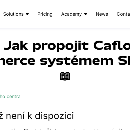
Solutions
Pricing
Academy
News
Conta
 Jak propojit Cafl
erce systémem S
📖
ho centra
ž není k dispozici