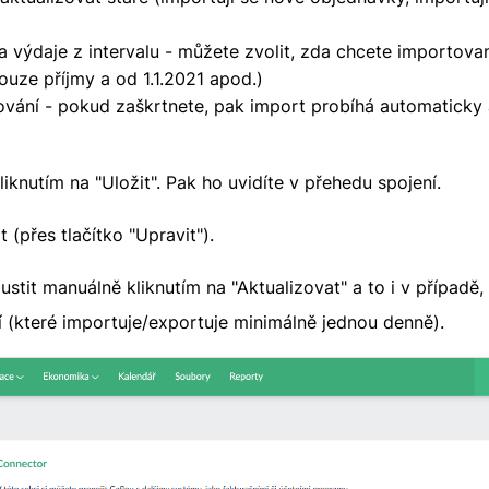
)
a výdaje z intervalu - můžete zvolit, zda chcete importova
ouze příjmy a od 1.1.2021 apod.)
vání - pokud zaškrtnete, pak import probíhá automaticky 
liknutím na "Uložit". Pak ho uvidíte v přehedu spojení.
t (přes tlačítko "Upravit").
stit manuálně kliknutím na "Aktualizovat" a to i v případě
(které importuje/exportuje minimálně jednou denně).