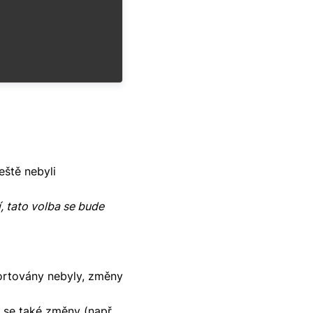
eště nebyli
í, tato volba se bude
ortovány nebyly, změny
í se také změny (např.