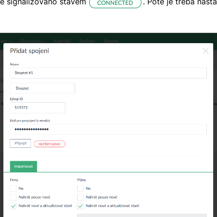
e signalizováno stavem
. Poté je třeba nast