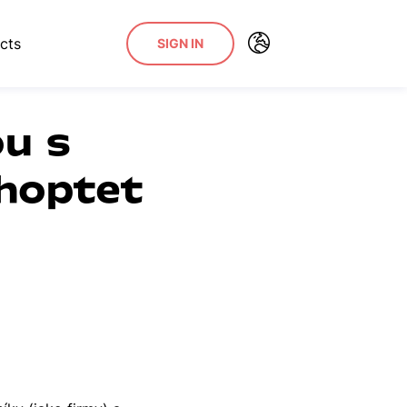
cts
SIGN IN
ou s
hoptet