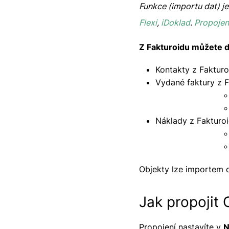
Funkce (importu dat) j
Flexi
,
iDoklad
.
Propojen
Z Fakturoidu můžete d
Kontakty z Fakturo
Vydané faktury z 
Náklady z Fakturo
Objekty lze importem d
Jak propojit 
Propojení nastavíte v
N