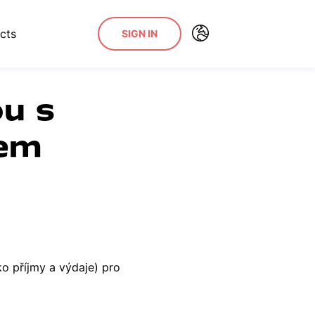
cts
SIGN IN
ou s
mem
o příjmy a výdaje) pro