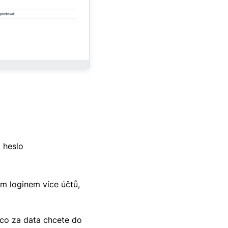
a heslo
m loginem více účtů,
 co za data chcete do