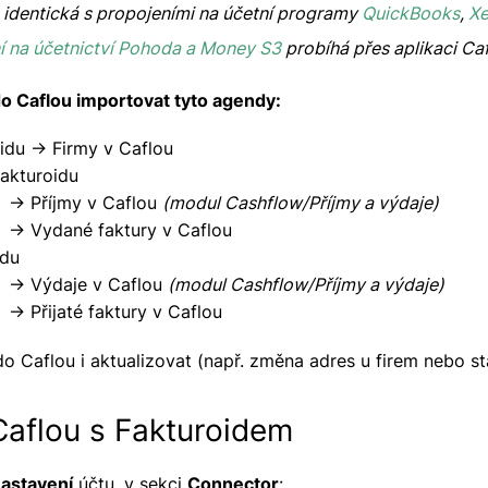
e identická s propojeními na účetní programy
QuickBooks
,
Xe
í na účetnictví Pohoda a Money S3
probíhá přes aplikaci Ca
o Caflou importovat tyto agendy:
idu -> Firmy v Caflou
Fakturoidu
-> Příjmy v Caflou
(modul Cashflow/Příjmy a výdaje)
-> Vydané faktury v Caflou
idu
-> Výdaje v Caflou
(modul Cashflow/Příjmy a výdaje)
-> Přijaté faktury v Caflou
o Caflou i aktualizovat (např. změna adres u firem nebo st
Caflou s Fakturoidem
astavení
účtu, v sekci
Connector
: